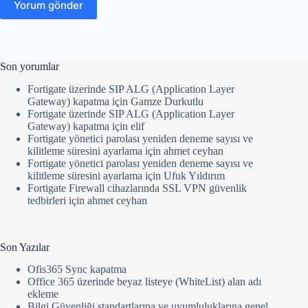
Yorum gönder
Son yorumlar
Fortigate üzerinde SIP ALG (Application Layer
Gateway) kapatma
için
Gamze Durkutlu
Fortigate üzerinde SIP ALG (Application Layer
Gateway) kapatma
için
elif
Fortigate yönetici parolası yeniden deneme sayısı ve
kilitleme süresini ayarlama
için
ahmet ceyhan
Fortigate yönetici parolası yeniden deneme sayısı ve
kilitleme süresini ayarlama
için
Ufuk Yıldırım
Fortigate Firewall cihazlarında SSL VPN güvenlik
tedbirleri
için
ahmet ceyhan
Son Yazılar
Ofis365 Sync kapatma
Office 365 üzerinde beyaz listeye (WhiteList) alan adı
ekleme
Bilgi Güvenliği standartlarına ve uyumluluklarına genel