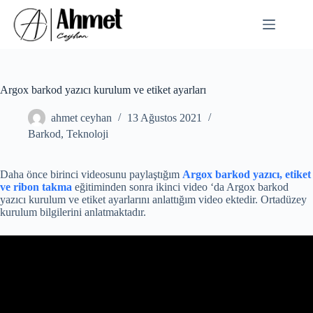
Skip
to
content
Argox barkod yazıcı kurulum ve etiket ayarları
ahmet ceyhan
13 Ağustos 2021
Barkod
,
Teknoloji
Daha önce birinci videosunu paylaştığım
Argox barkod yazıcı, etiket
ve ribon takma
eğitiminden sonra ikinci video ‘da Argox barkod
yazıcı kurulum ve etiket ayarlarını anlattığım video ektedir. Ortadüzey
kurulum bilgilerini anlatmaktadır.