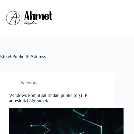
Skip
to
content
Etiket
Public IP Address
Network
Windows komut satırından public (dış) IP
adresimizi öğrenmek