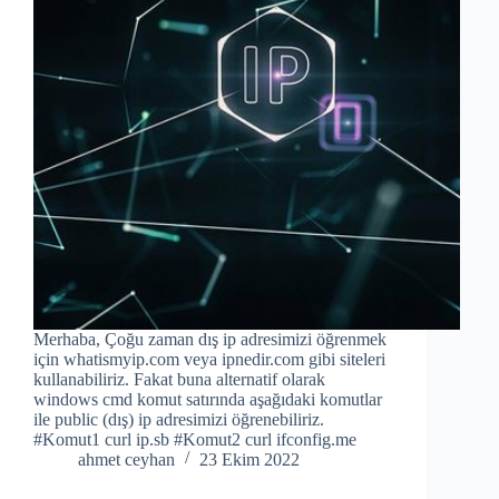
Merhaba, Çoğu zaman dış ip adresimizi öğrenmek
için whatismyip.com veya ipnedir.com gibi siteleri
kullanabiliriz. Fakat buna alternatif olarak
windows cmd komut satırında aşağıdaki komutlar
ile public (dış) ip adresimizi öğrenebiliriz.
#Komut1 curl ip.sb #Komut2 curl ifconfig.me
ahmet ceyhan
23 Ekim 2022