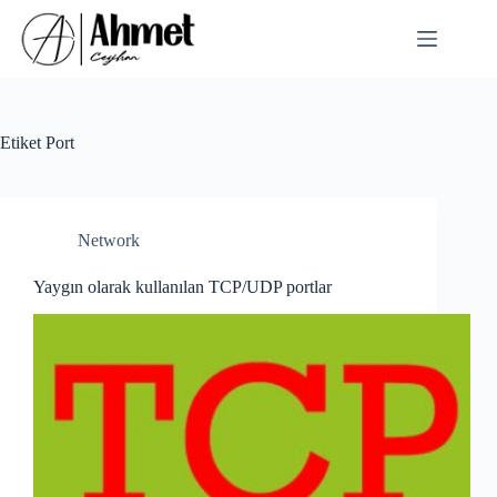
Skip
to
content
Etiket
Port
Network
Yaygın olarak kullanılan TCP/UDP portlar