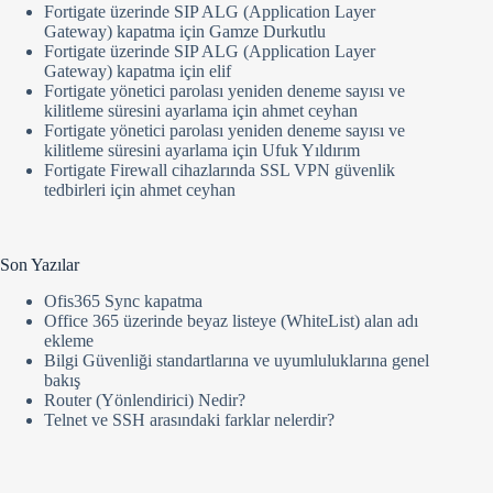
Fortigate üzerinde SIP ALG (Application Layer
Gateway) kapatma
için
Gamze Durkutlu
Fortigate üzerinde SIP ALG (Application Layer
Gateway) kapatma
için
elif
Fortigate yönetici parolası yeniden deneme sayısı ve
kilitleme süresini ayarlama
için
ahmet ceyhan
Fortigate yönetici parolası yeniden deneme sayısı ve
kilitleme süresini ayarlama
için
Ufuk Yıldırım
Fortigate Firewall cihazlarında SSL VPN güvenlik
tedbirleri
için
ahmet ceyhan
Son Yazılar
Ofis365 Sync kapatma
Office 365 üzerinde beyaz listeye (WhiteList) alan adı
ekleme
Bilgi Güvenliği standartlarına ve uyumluluklarına genel
bakış
Router (Yönlendirici) Nedir?
Telnet ve SSH arasındaki farklar nelerdir?