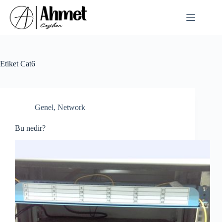
Skip
to
content
Etiket
Cat6
Genel
,
Network
Bu nedir?